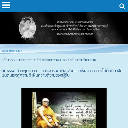
www.bpmprop.com
หน้าแรก
> ข่าวสาร/สาระน่ารู้ และบทความ >
ธรรมะกับการบริหารงาน
คติธรรม ท่านพุทธทาส : การเอาชนะกิเลสและความเห็นแก่ตัว การไม่ยึดติด ฝีก
ฝนตนเองสู่ความดี เห็นความดีงามของผู้อื่น